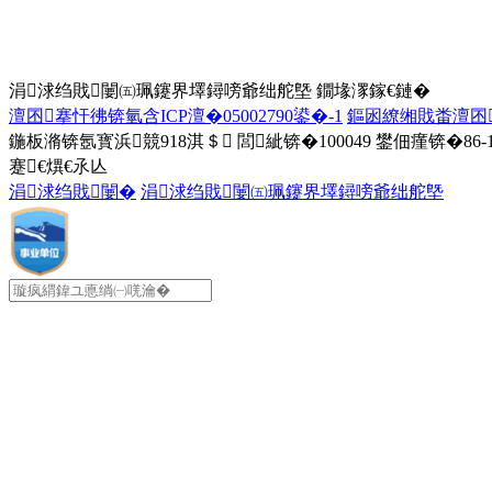
涓浗绉戝闄㈤珮鑳界墿鐞嗙爺绌舵墍 鐗堟潈鎵€鏈�
澶囨搴忓彿锛氫含ICP澶�05002790鍙�-1
鏂囦繚缃戝畨澶囨鍙凤
鍦板潃锛氬寳浜競918淇＄
閭紪锛�100049
鐢佃瘽锛�86-10
蹇€熼€氶亾
涓浗绉戝闄�
涓浗绉戝闄㈤珮鑳界墿鐞嗙爺绌舵墍