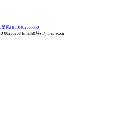
細110402500050
-88236208
Email锛歭ztt@ihep.ac.cn