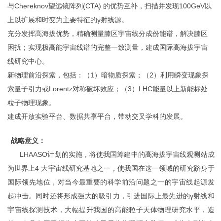
与
Chereknov
望远镜阵列
(CTA)
的优势互补，扫描并发现
100GeV
以
上以扩展和时变为主要特征的γ射线源。
充分发挥高海拔优势，精确测量膝区宇宙线分成份能谱，解决膝区
困扰；实现极高能宇宙线谱的完整一致测量，建成国际高海拔宇宙
线研究中心。
新物理前沿探索，包括：（
1
）暗物质探索；（
2
）利用瞬变现象探
索量子引力或
Lorentz
对称破坏效应；（
3
）
LHC
能量以上新能标处
粒子物理现象。
建成开放实验平台、数据共享平台，带动交叉学科的发展。
战略意义：
LHAASO
计划的实施，将使我国筹建中的高海拔宇宙线观测站成
为世界上
4
大宇宙线研究基地之一，使我国在这一领域的研究跻身于
国际领先地位，对当今最重要的科学前沿问题之一的宇宙线起源发
起冲击。同时还将形成强大的吸引力，引进国际上最先进的
γ
射线和
宇宙线探测技
术，大幅提升我国的高能粒子天体物理研究水平，造