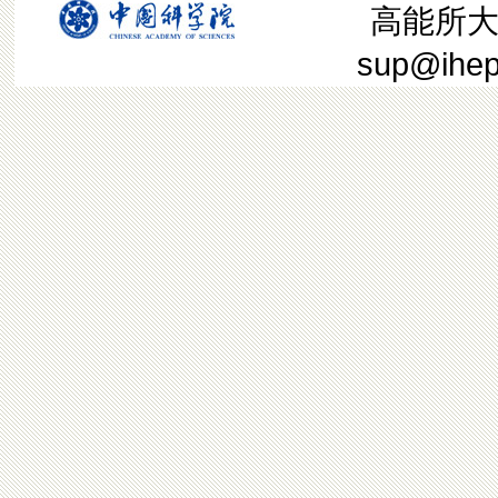
高能所大装
sup@ih