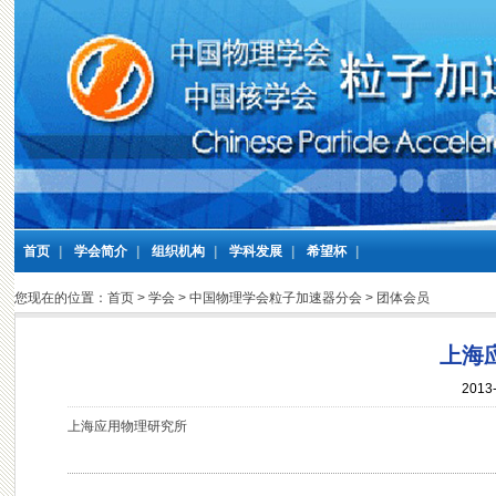
首页
|
学会简介
|
组织机构
|
学科发展
|
希望杯
|
您现在的位置：
首页
>
学会
>
中国物理学会粒子加速器分会
>
团体会员
上海
2013-
上海应用物理研究所