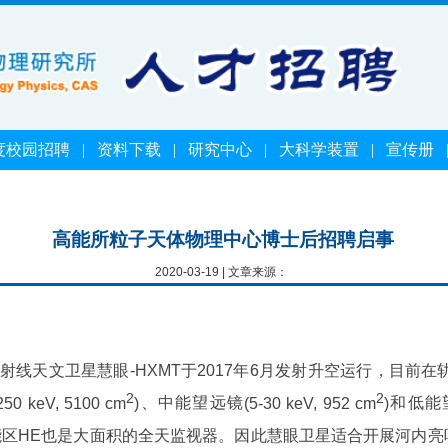
度校园招聘
|
资料下载
|
研究中心
|
大科学装置
|
宣传册
高能所粒子天体物理中心博士后招聘启事
2020-03-19 | 文章来源：
射线天文卫星慧眼
-HXMT
于
2017
年
6
月发射升空运行，目前在
2
2
250 keV, 5100 cm
)
、中能望远镜
(5-30 keV, 952 cm
)
和低能
能区
HE
也是大面积的全天监视器。因此慧眼卫星适合开展河内亮