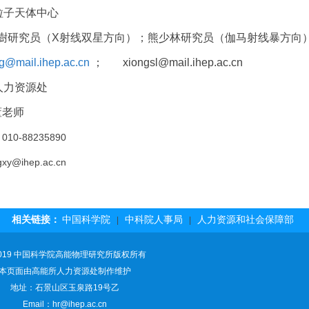
粒子天体中心
澍研究员（
X
射线双星方向）；熊少林研究员（伽马射线暴方向
g@mail.ihep.ac.cn
；
xiongsl@mail.ihep.ac.cn
人力资源处
老师
：
010-88235890
gxy@ihep.ac.cn
相关链接：
中国科学院
中科院人事局
人力资源和社会保障部
|
|
019 中国科学院高能物理研究所版权所有
本页面由高能所人力资源处制作维护
地址：石景山区玉泉路19号乙
Email：hr@ihep.ac.cn