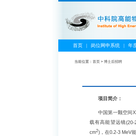
首页
|
岗位网申系统
|
年
当前位置：
首页
>
博士后招聘
项目简介：
中国第一颗空间
X
载有高能望远镜
(20-
2
cm
)
，在
0.2-3 MeV