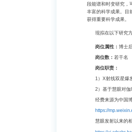
段能谱和时变研究，
丰富的科学成果。目
获得重要科学成果。
现拟在以下研究
岗位属性：
博士
岗位数：
若干名
岗位职责：
1
）
X
射线双星爆
2
）基于慧眼对伽
经费来源为中国
https://mp.weix
慧眼发射以来的
https://ui.adsabs.