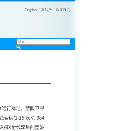
English
/
高能所
/
联系我们
|
轨运行稳定。慧眼卫星
望远镜
(1-15 keV, 384
吸积
X
射线双星的宽波