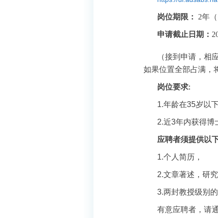
岗位期限：
2
年（
申请截止日期：
2
（
接到申请，相
如果位置全部占满，
岗位要求
:
1.
年龄在
35
岁以
2.
近
3
年内获得博
应聘者须提供以
1.
个人简历，
2.
文章著述，研究
3.
两封教授级别的
有意应聘者，请