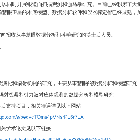
可以同时开展银道面扫描观测和伽马暴研究。目前已经积累了大
前慧眼卫星的本底模型、数据分析软件和仪器标定都已经成熟，
方向招收从事慧眼数据分析和科学研究的博士后人员。
后
发演化和辐射机制的研究，主要从事慧眼的数据分析和模型研究
玛射线暴和引力波对应体观测的数据分析和模型研究
博后支持项目，相关待遇详见以下网站
in.qq.com/s/bedvcTOms4pVNsrPL6r7LA
相关学术论文见以下链接
harvard.edu/public-libraries/9FMLo6imS36KbBWQNoNrRA