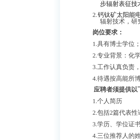
步辐射表征技
2.
钙钛矿太阳能
辐射技术，研
岗位要求：
1.
具有博士学位
2.
专业背景：化学
3.
工作认真负责
4.
待遇按高能所
应聘者须提供以
1.
个人简历
2.
包括
2
篇代表性
3.
学历、学位证
4.
三位推荐人的