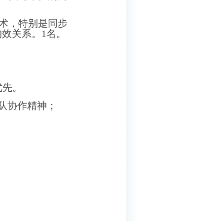
术，特别是同步
构效关系。
1
名。
优先。
队协作精神；