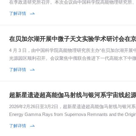
在李政道研究所召开。本次会议由中国科学院高能物理研究所
研究中心承办。来自中国科学院的高能所、...
了解详情
在贝加尔湖开展中微子天文实验学术研讨会在
4 月 3 日，由中国科学院高能物理研究所主办“在贝加尔湖开
光源园区顺利召开。会议聚焦中俄联合推进下一代高能水下中微子望
理、粒子天体物理、大科学工程等领...
了解详情
超新星遗迹超高能伽马射线与银河系宇宙线起
2026年2月26日至3月2日，超新星遗迹超高能伽马射线与银河系宇宙线起源研
Energy Gamma Rays from Supernova Remnants and the Ori
在云南省玉溪市澄江市成功举办。本次...
了解详情