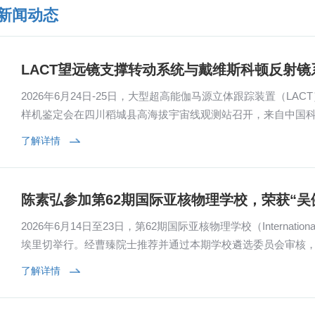
年新闻动态
LACT望远镜支撑转动系统与戴维斯科顿反射
2026年6月24日-25日，大型超高能伽马源立体跟踪装置（L
样机鉴定会在四川稻城县高海拔宇宙线观测站召开，来自中国
锐重工集团股份有限公司，中国科学院南...
了解详情
陈素弘参加第62期国际亚核物理学校，荣获“吴
2026年6月14日至23日，第62期国际亚核物理学校（International S
埃里切举行。经曹臻院士推荐并通过本期学校遴选委员会审核
员身份参加，并在校方评选中表现突...
了解详情