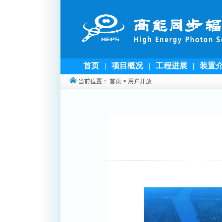
首页
|
项目概况
|
工程进展
|
装置
当前位置：
首页
>
用户开放