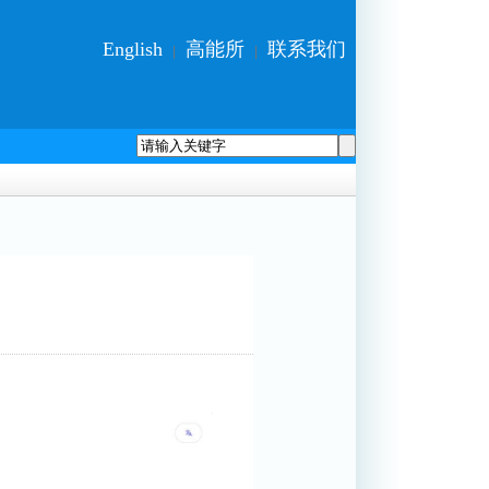
English
高能所
联系我们
|
|