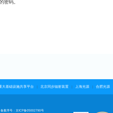
的密码。
重大基础设施共享平台
北京同步辐射装置
上海光源
合肥光源
|
|
|
案序号：京ICP备05002790号