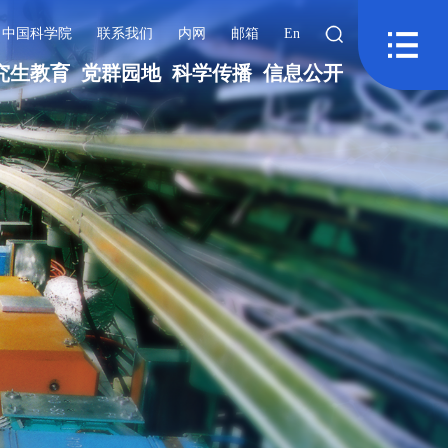
中国科学院
联系我们
内网
邮箱
En
究生教育
党群园地
科学传播
信息公开