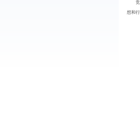
竞赛
想和行