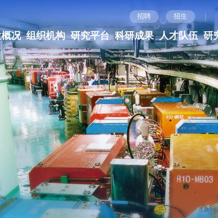
|
招聘
招生
位概况
组织机构
研究平台
科研成果
人才队伍
研