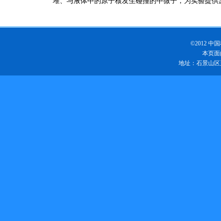
堆、与液体中的原子核发生碰撞的中微子，为实验提供
©2012
本页面
地址：石景山区玉泉路1