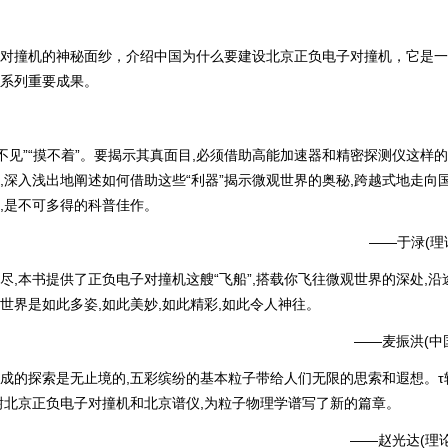
撞机的神秘面纱，介绍中国为什么要建设北京正负电子对撞机，它是一
系列重要成果。
见”“摸不着”。要揭示其真面目,必须借助高能加速器和精密探测仪这样的
,深入浅出地阐述如何借助这些“利器”揭示微观世界的奥秘,跨越式地走向
,是不可多得的科普佳作。
——于渌(理论
本书提供了正负电子对撞机这艘“飞船”,搭载你飞往微观世界的深处,沿
世界是如此多姿,如此美妙,如此精彩,如此令人神往。
——麦振洪(中国
的探索是无止境的,五彩缤纷的基本粒子带给人们无限的思索和遐想。τ
谢北京正负电子对撞机和北京谱仪,为粒子物理学谱写了新的篇章。
——赵光达(理论物