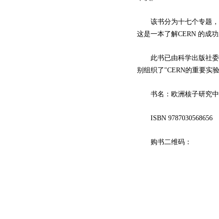
该书分为十七个专题，分别
这是一本了解CERN 的
此书已由科学出版社委托高
别组织了"CERN的重要实
书名：欧洲核子研究中心（
ISBN 9787030568656
购书二维码：