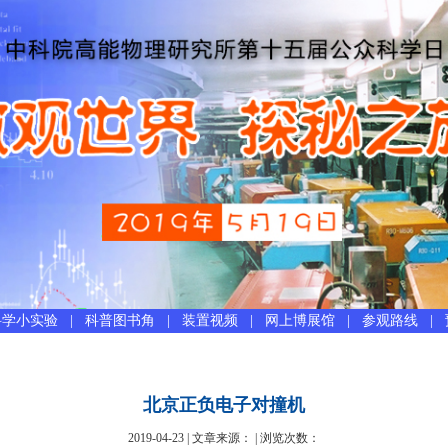
科学小实验
|
科普图书角
|
装置视频
|
网上博展馆
|
参观路线
|
北京正负电子对撞机
2019-04-23 | 文章来源： | 浏览次数：