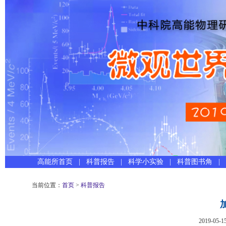
高能所首页
|
科普报告
|
科学小实验
|
科普图书角
|
当前位置：
首页
>
科普报告
2019-05