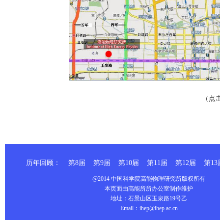
（点
历年回顾：
第8届
第9届
第10届
第11届
第12届
第13
@2014 中国科学院高能物理研究所版权所有
本页面由高能所所办公室制作维护
地址：石景山区玉泉路19号乙
Email：ihep@ihep.ac.cn