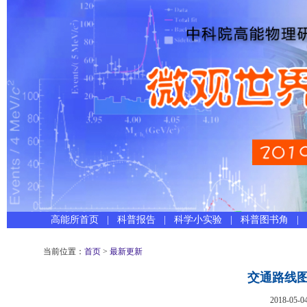
高能所首页
|
科普报告
|
科学小实验
|
科普图书角
|
当前位置：
首页
>
最新更新
交通路线图
2018-05