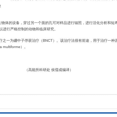
R
大物体的设备，穿过另一个面的孔可对样品进行辐照，进行活化分析和短
以进行严格控制的动物和临床研究。
治疗之一为硼中子俘获治疗（BNCT）。该治疗法很有前途，用于治疗一种
multiforme）。
（高能所科研处 侯儒成编译）