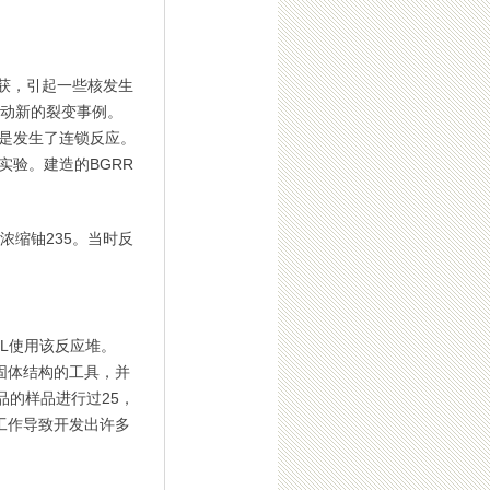
获，引起一些核发生
启动新的裂变事例。
是发生了连锁反应。
验。建造的BGRR
浓缩铀235。当时反
L使用该反应堆。
固体结构的工具，并
品的样品进行过25，
工作导致开发出许多