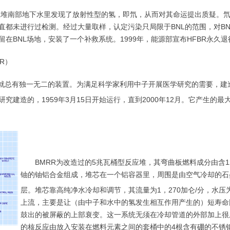
反应堆南部地下水里发现了放射性型的氢，即氘，从而对其命运提出质疑。
直都未进行过检测。经过大量取样，认定污染只局限于BNL的范围，对BN
在BNL场地，安装了一个补救系统。1999年，能源部宣布HFBR永久退
R）
系就总有独一无二的装置。为满足科学家利用中子开展医学研究的需要，建
建造的，1959年3月15日开始运行，直到2000年12月。它产生的最大
BMRR为改造过的5兆瓦桶型反应堆，其弯曲板燃料成分由含1
铀的铀铝合金组成，堆芯在一个铝容器里，周围是由空气冷却的石
层。堆芯靠高纯净水冷却和调节，其流量为1，270加仑/分，水压为3
上流，主要是让（由中子和水中的氢发生相互作用产生的）短寿命
鼓出的被屏蔽的上部衰变。这一系统无须在冷却管道的外部加上很
的核反应由放入安装在燃料元素之间的套桶中的4根含有硼的不锈