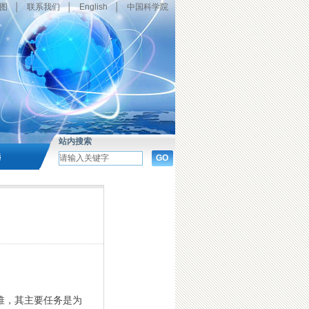
图
│
联系我们
│
English
│
中国科学院
站内搜索
选
堆，其主要任务是为