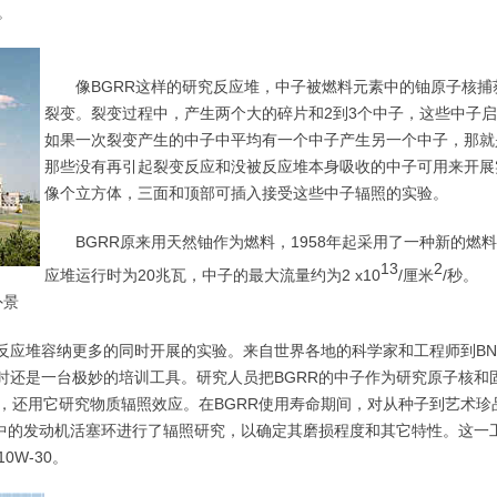
。
像BGRR这样的研究反应堆，中子被燃料元素中的铀原子核捕
裂变。裂变过程中，产生两个大的碎片和2到3个中子，这些中子
如果一次裂变产生的中子中平均有一个中子产生另一个中子，那就
那些没有再引起裂变反应和没被反应堆本身吸收的中子可用来开展实
像个立方体，三面和顶部可插入接受这些中子辐照的实验。
BGRR原来用天然铀作为燃料，1958年起采用了一种新的燃料
13
2
应堆运行时为20兆瓦，中子的最大流量约为2 x10
/厘米
/秒。
外景
的反应堆容纳更多的同时开展的实验。来自世界各地的科学家和工程师到BN
同时还是一台极妙的培训工具。研究人员把BGRR的中子作为研究原子核和
，还用它研究物质辐照效应。在BGRR使用寿命期间，对从种子到艺术珍
堆中的发动机活塞环进行了辐照研究，以确定其磨损程度和其它特性。这一
W-30。