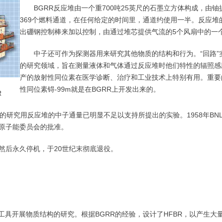
BGRR反应堆由一个重700吨25英尺的石墨立方体构成，由铀
369个燃料通道，在任何给定的时间里，通道约使用一半。反应堆
出硼钢控制棒来加以控制，由通过堆芯提供气流的5个风扇中的一
中子还可作为探测器用来研究其他物质的结构和行为。“回路”
的研究领域，旨在测量液体和气体通过反应堆时他们特性的辐照感应
产的放射性同位素在医学诊断、治疗和工业技术上特别有用。重要
性同位素锝-99m就是在BGRR上开发出来的。
R
地方的研究用反应堆的中子通量已明显不足以支持所提出的实验。1958年BN
原子能委员会的批准。
，然后永久停机，于20世纪末彻底退役。
）
工具开展物质结构的研究。根据BGRR的经验，设计了HFBR，以产生大量