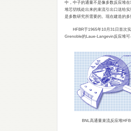
中，中子的通量不是像多数反应堆在
堆芯切线处出来的束流引出口送给实
是多数研究所需要的。现在建造的多
HFBR于1965年10月31日
Grenoble的Laue-Langevin反
BNL高通量束流反应堆HFB