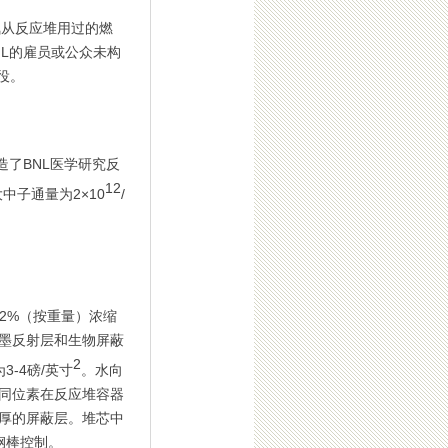
氘从反应堆用过的燃
L的雇员或公众未构
役。
造了BNL医学研究反
12
中子通量为2×10
/
2%（按重量）浓缩
墨反射层和生物屏蔽
2
-4磅/英寸
。水向
同位素在反应堆容器
厚的屏蔽层。堆芯中
钢棒控制。