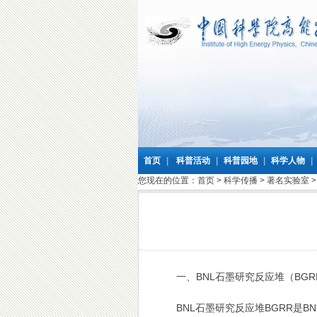
首页
|
科普活动
|
科普园地
|
科学人物
|
您现在的位置：
首页
>
科学传播
>
著名实验室
一、BNL石墨研究反应堆（BGR
BNL石墨研究反应堆BGRR是