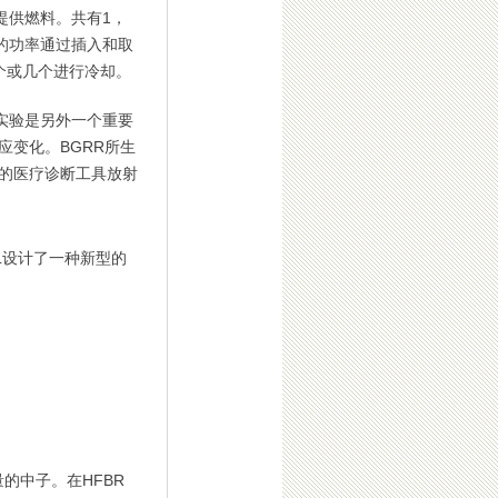
提供燃料。共有1，
的功率通过插入和取
个或几个进行冷却。
实验是另外一个重要
变化。BGRR所生
的医疗诊断工具放射
L设计了一种新型的
的中子。在HFBR