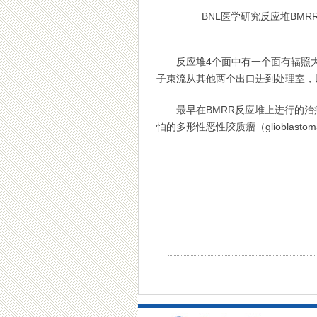
BNL医学研究反应堆BMR
反应堆4个面中有一个面有辐照
子束流从其他两个出口进到处理室，
最早在BMRR反应堆上进行的
怕的多形性恶性胶质瘤（glioblastoma 