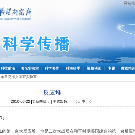
网站地
科技前沿
|
著名实验室
|
科学著作
|
科海拾零
|
视频动画
|
专题
|
微媒精
>
布鲁克海文国家实验室
反应堆
2010-06-22
|文章来源： | 浏览次数：
|
【
大
中
小
】
R）
BNL的第一台大反应堆，也是二次大战后在和平时期美国建造的第一台反应