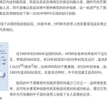
堆芯内达到最高值，而是在其反应堆堆芯外面达到最大值，随时可供开展
验人员，而不是像以前反应堆中那种典型的向外辐射。这一改进产生了更
数反应堆都包括了第一次在HFBR中出现的设计创新。
首次实现了自我持续连锁反应。30多年来，HFBR为世界上的首要束流反应堆
应堆可与其相比。
在1965年到1996年这段时间内，HFBR在各种功率条件下运
瓦，早期高到60兆瓦。有16年按原设计的功率40兆瓦运行，提供
15
2
1.6x10
/厘米
/秒，比BGRR高50个数量级。经过6年的准备，
1982年提高到60兆瓦。在更高功率时，中子的流量又提高50%。
较高的中子通量将作实验所需时间减少三分之一，这样便使更
堆，还可给从事某种创新性的实验提供更好的成功机会。通过正常
堆作为可依赖的中子源在使用上创造了令人羡慕的记录。
R