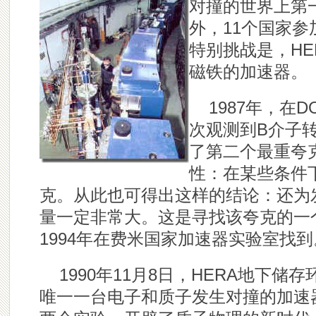
对撞的世界上第
外，11个国家参
特别挑战是，H
磁铁的加速器。
1987
年，在D
次观测到B介子
了第二个最重夸
性：在某些条件
克。从此也可得出这样的结论：还为
量一定非常大。这是寻找该夸克的一
1994
年在费米国家加速器实验室找到
1990
年11月8日，HERA地下储
唯一一台电子和质子发生对撞的加速器。