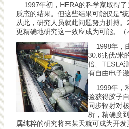
1997年初，HERA的科学家取
质态的结果。但这些结果可能仅是“统
从此，研究人员就此问题努力拼搏。200
更精确地研究这一效应成为可能。
（
1998年
30.6兆伏/
倍。TESL
有自由电子
1999年，
验获得胶子
同步辐射对
析，精确度
属纯粹的研究将来某天就可成为开发