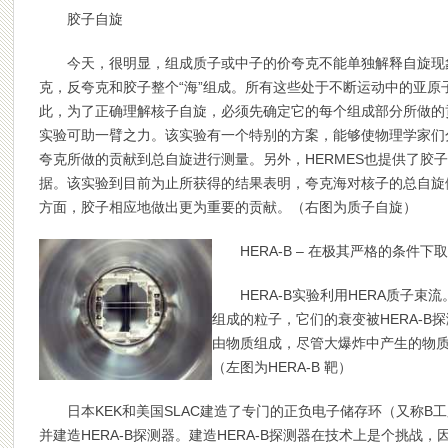
胶子自旋
今天，很明显，组成质子或中子的价夸克不能单独解释自旋现
克，反夸克和胶子整个“海”组成。所有这些处于不断运动中的亚原
此，为了正确理解核子自旋，必须先确定它的每个组成部分所做的贡
实验可助一臂之力。该实验有一个特别的方案，能够使物理学家们
夸克所做的贡献到总自旋进行测量。另外，HERMES也提供了胶
据。该实验到目前为止所获得的结果表明，夸克海对核子的总自旋
方面，胶子相应地做出更为重要的贡献。（右图为质子自旋）
HERA-B – 在极其严格的条件下
HERA-B实验利用HERA质子
组成的粒子，它们的衰变被HERA-B
由物质组成，尽管大爆炸中产生的物质
（左图为HERA-B 靶）
日本
KEK和美国SLAC建造了专门的正负电子储存环（又称B
并建造HERA-B探测器。建造HERA-B探测器在技术上是个挑战