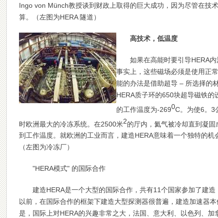
Ingo von Münch教授谈到财政上取得的巨大成功，因为尽管
算。（左图为HERA 隧道）
高技术，低温度
如果在高能时要引导HERA
事实上，这些磁场必须是使用正常
能的办法是借助超导 – 所选择的
HERA质子环的650块超导磁铁
0
的工作温度为-269
C。为使6。3
2
时欧洲最大的冷冻系统。在2500米
的厅内，氦气被冷却直到凝固
到工作温度。就欧洲的工业而言，建造HERA意味着一个独特的
（左图为冷冻厂）
"HERA
模式" 的国际合作
建造HERA是一个大型的国际合作，共有11个国家参加了建
以前，在国际合作的框架下建造大型探测器很普遍，建造加速器本
是，国际上对HERA的兴趣非常之大，法国、意大利、以色列、加