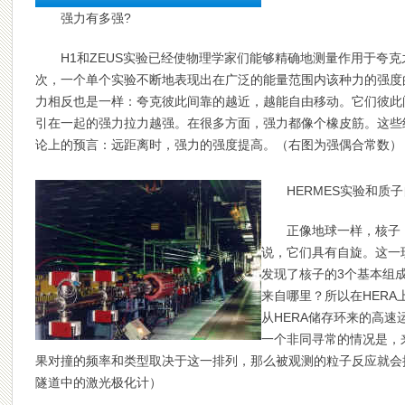
强力有多强
?
H1和ZEUS实验已经使物理学家们能够精确地测量作用于夸
次，一个单个实验不断地表现出在广泛的能量范围内该种力的强度
力相反也是一样：夸克彼此间靠的越近，越能自由移动。它们彼此
引在一起的强力拉力越强。在很多方面，强力都像个橡皮筋。这些
论上的预言：远距离时，强力的强度提高。（右图为强偶合常数）
HERMES
实验和质子
正像地球一样，核子
说，它们具有自旋。这一
发现了核子的3个基本组成
来自哪里？所以在HERA
从HERA储存环来的高
一个非同寻常的情况是，
果对撞的频率和类型取决于这一排列，那么被观测的粒子反应就会
隧道中的激光极化计）