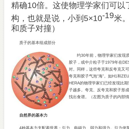
精确10倍。这使物理学家们可以
-19
构，也就是说，小到5×10
米。
和质子对撞）
质子的基本组成部分
约30年前，物理学家们发现
胶子，或中介粒子于1979年在D
对。同样，这些夸克和反夸克又
夸克和胶子气泡“海”。如H1和Z
HERA的物理学家们已经发现比
子越多。夸克、反夸克和胶子形成
找出食谱。（左图为质子的内部
自然界的基本力
4种基本力支配着世界：引力、电磁力、弱力和强力。引力使