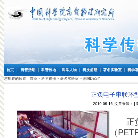
首页
|
科普活动
|
科普园地
|
科学人物
|
科技前沿
|
著名实验室
|
科学
您现在的位置：
首页
>
科学传播
>
著名实验室
>
德国DESY
正负电子串联环型加
2010-09-16
|文章来源： |
正负
（PET