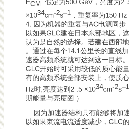
E
假定为500 GeV，亮度为2 .
CM
34
-2
–1
×10
cm
s
，重复率为150 H
4. 因为机器的重复与AC电源同步
以如果GLC建在日本东部地区，
认为是自然的选择。若建在西部地区
。通过在每个14.1公里长的直线
速器高频系统就可达到这一目标
GLC开始时可采用较低的质心能
有的高频系统全部安装上，使质心能量
34
-2
–
Hz时,亮度达到2 .5 ×10
cm
s
期能量与亮度图 ）
因为加速器结构具有能够将加速梯
以如果束流电流适度减少，GLC的质