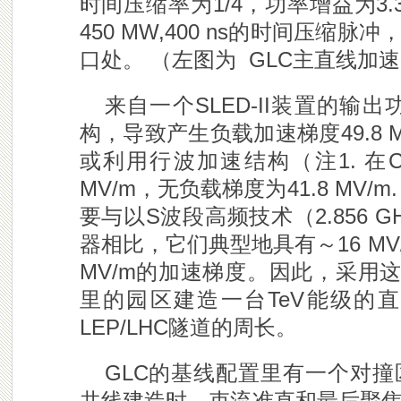
时间压缩率为1/4，功率增益为3.
450 MW,400 ns的时间压
口处。 （左图为 GLC主直线加
来自一个SLED-II装置的输出
构，导致产生负载加速梯度49.8 M
或利用行波加速结构（注1. 在
MV/m，无负载梯度为41.8 MV
要与以S波段高频技术（2.856
器相比，它们典型地具有～16 M
MV/m的加速梯度。因此，采用
里的园区建造一台TeV能级的
LEP/LHC隧道的周长。
GLC的基线配置里有一个对撞
共线建造时，束流准直和最后聚