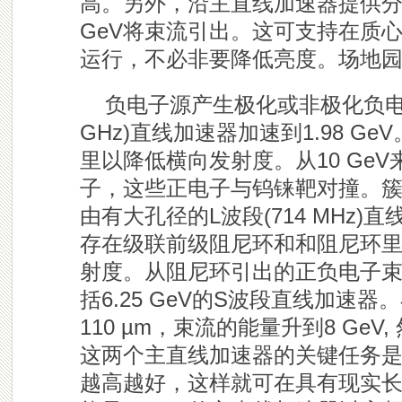
高。另外，沿主直线加速器提供分路束
GeV将束流引出。这可支持在质心能量～
运行，不必非要降低亮度。场地园
负电子源产生极化或非极化负电子
GHz)直线加速器加速到1.98 
里以降低横向发射度。从10 Ge
子，这些正电子与钨铼靶对撞。
由有大孔径的L波段(714 MHz)直
存在级联前级阻尼环和和阻尼环里，
射度。从阻尼环引出的正负电子
括6.25 GeV的S波段直线加速
110 µm，束流的能量升到8 Ge
这两个主直线加速器的关键任务
越高越好，这样就可在具有现实