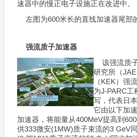
速器中的慢正电子设施正在改进中。
左图为600米长的直线加速器尾部
强流质子加速器
该强流质
研究所（JA
（KEK）强
为J-PARC
写，代表日
它由以下加速
加速器，将能量从400MeV提高到60
供333微安(1MW)质子束流的3 Ge