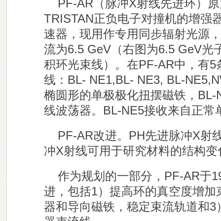
PF-AR（脉冲X射线先进环）原
TRISTAN正负电子对撞机的增强
速器，现用作专用同步辐射光源
流为6.5 GeV
（右图为
6.5 GeV
积
环光束线）。在PF-AR中，有5
线：BL- NE1,BL- NE3, BL-NE
椭圆形的单极极化扭摆磁铁，BL-NE3
线波荡器。BL-NE5接收来自正
PF-AR改进。PH先进脉冲X
冲X射线可用于研究材料的结构变
作为规划的一部分，PF-A
R
于1
进，包括1）提高环的真空度增加
器和导向磁铁，稳定束流轨道和3