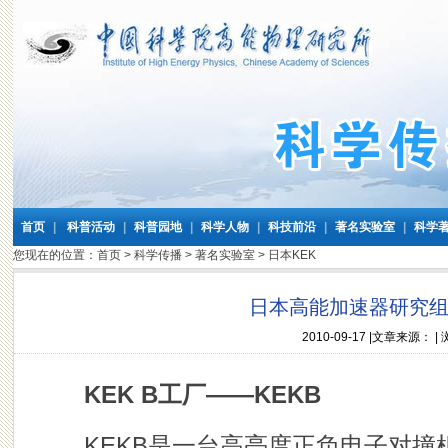
首页
|
科普活动
|
科普园地
|
科学人物
|
科技前沿
|
著名实验室
|
科学
您现在的位置：
首页
>
科学传播
>
著名实验室
>
日本KEK
日本高能加速器研究组
2010-09-17
|文章来源： |
KEK B
工厂——KEKB
KEKB是一台高亮度正负电子对撞