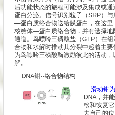
后功能状态的旅程可能涉及集成或通
蛋白分泌。信号识别粒子（SRP）
—蛋白质络合物送给膜蛋白，在这里
核糖体—蛋白质络合物，并有选择地
通道。鸟嘌呤三磷酸盐（GTP）在组
合物和水解时推动其分裂中起着主要
为鸟嘌呤三磷酸酶激励彼此的活动，
解。
DNA钳--络合物结构
滑动钳
DNA，并能
松和恢复它
去自己的位