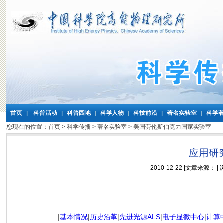
首页
|
科普活动
|
科普园地
|
科学人物
|
科技前沿
|
著名实验室
|
科学
您现在的位置：
首页
>
科学传播
>
著名实验室
>
美国劳伦斯伯克力国家实验室
应用研
2010-12-22
|文章来源： |
|
基本情况
|
历史沿革
|
先进光源ALS
|
电子显微中心
|
计算