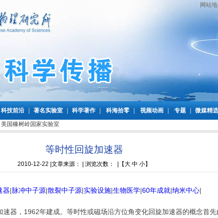
网站地
科技前沿
|
著名实验室
|
科学著作
|
科海拾零
|
视频动画
|
专题
|
微媒精
>
美国橡树岭国家实验室
等时性回旋加速器
2010-12-22
|文章来源： | 浏览次数：
|
【
大
中
小
】
速器
|
脉冲中子源
|
散裂中子源
|
实验设施
|
生物医学
|
60年成就
|
纳米中心
|
加速器，1962年建成。等时性或磁场沿方位角变化回旋加速器的概念首先由L