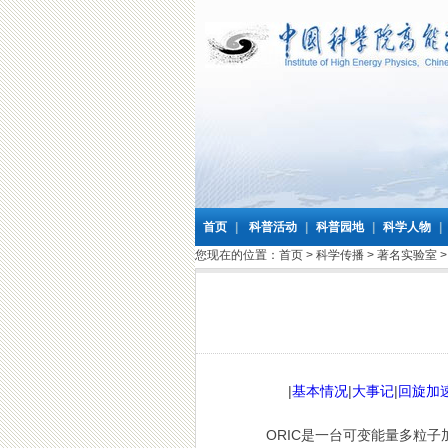
首页
|
科普活动
|
科普园地
|
科学人物
|
您现在的位置：
首页
>
科学传播
>
著名实验室
|
基本情况
|
大事记
|
回旋加
ORIC是一台可变能量多粒子