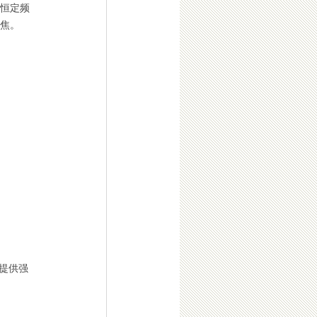
的恒定频
焦。
提供强