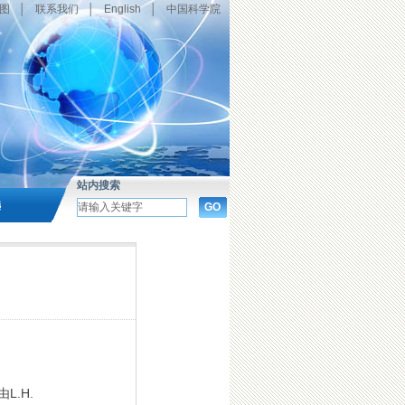
图
│
联系我们
│
English
│
中国科学院
站内搜索
选
.H.