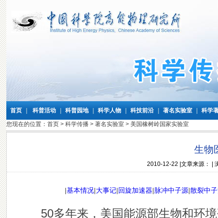
首页
|
科普活动
|
科普园地
|
科学人物
|
科技前沿
|
著名实验室
|
科学
您现在的位置：
首页
>
科学传播
>
著名实验室
>
美国橡树岭国家实验室
生物
2010-12-22
|文章来源： |
|
基本情况
|
大事记
|
回旋加速器
|
脉冲中子源
|
散裂中子
50多年来，美国能源部生物和环