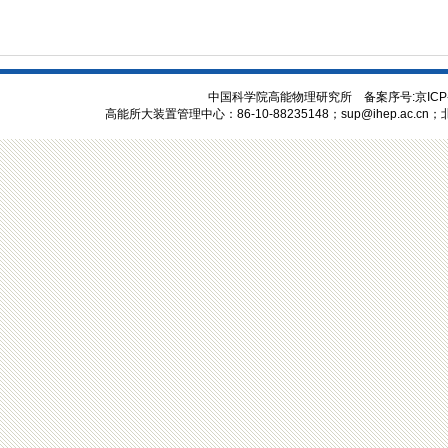
中国科学院高能物理研究所 备案序号:京ICP
高能所大装置管理中心：86-10-88235148；sup@ihep.ac.cn