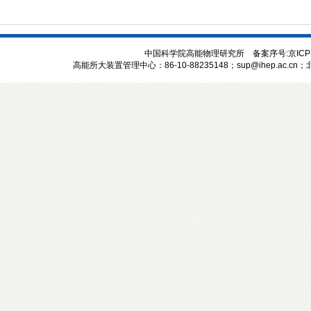
中国科学院高能物理研究所 备案序号:京ICP
高能所大装置管理中心：86-10-88235148；sup@ihep.ac.cn