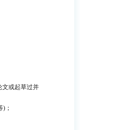
论文或起草过并
等
)
；