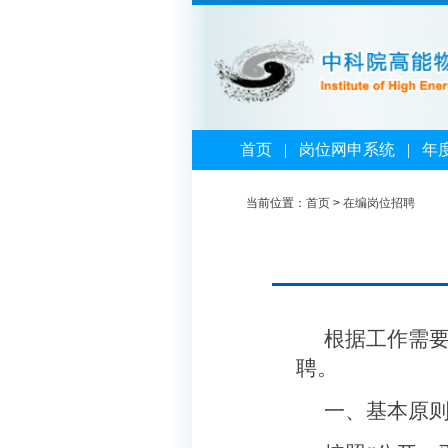
首页
|
岗位网申系统
|
年
当前位置：
首页
>
在编岗位招聘
根据工作需
聘。
一、基本原