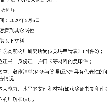
式及程序
间：
2020
年
5
月
6
日
愿意到其它岗位
供以下材料
学院高能物理研究所岗位竞聘申请表》
(
附件
2)
；
位证书、身份证、户口卡等材料的复印件；
文章、著作清单
(
科研与管理
)
及
3
篇具有代表性的
告情况；
本人能力、水平的文件和材料
(
如获奖证书复印件
位的理解和认识。