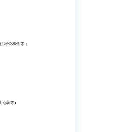
、住房公积金等；
性论著等)
）