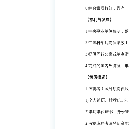
6.综合素质较好，具有
【福利与发展】
1.中央事业单位编制，
落
2.中国科学院岗位绩效
3.提供周转公寓或单身
4.前沿的国内外讲座、
【简历投递】
1.应聘者面试时须提供
1)个人简历、推荐信1
2)学历学位证书、身份
2.有意应聘者请登陆高能所