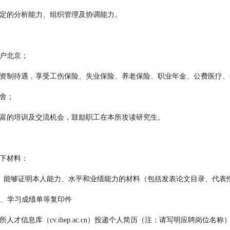
一定的分析能力、组织管理及协调能力。
户北京
；
工资制待遇，享受工伤保险、失业保险、养老保险、职业年金、公费医疗
宿舍；
丰富的培训及交流机会，鼓励职工在本所攻读研究生。
以下材料：
份、能够证明本人能力、水平和业绩能力的材料（包括发表论文目录、代表
证、学习成绩单等复印件
人才信息库（cv.ihep.ac.cn）投递个人简历（注：请写明应聘岗位名称