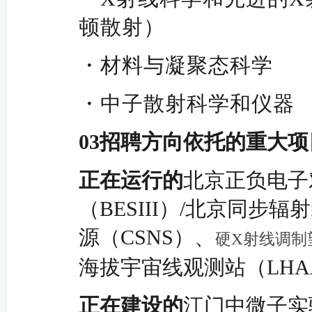
顿散射）
・
材料与凝聚态科学
・
中子散射科学和仪器
03
招聘方向依托的重大项
正在运行的
北京正负电子对
（BESIII）/北京同步
源（CSNS）、
硬X射线调制
海拔宇宙线观测站（LHA
正在建设的
江门中微子实