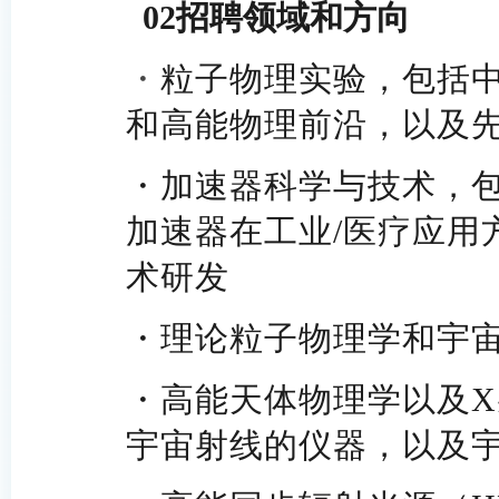
02
招聘领域和方向
・
粒子物理实验，包括
和高能物理前沿，以及
・
加速器科学与技术，
加速器在工业/医疗应用
术研发
・
理论粒子物理学和宇
・
高能天体物理学以及X
宇宙射线的仪器，以及