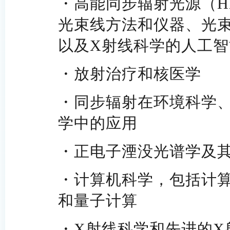
・
高能同步辐射光源（H
光束线方法和仪器、光束
以及X射线科学的人工智
・
放射治疗和核医学
・
同步辐射在环境科学
学中的应用
・
正电子湮没光谱学及
・
计算机科学，包括计
和量子计算
・
X
射线科学和先进的X