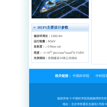
HEPS主要设计参数
储存环周长：
1360.4m
运行能量：
6GeV
发射度：
≤ 0.06nm·rad
22
2
2
亮度：
>1×10
phs/s/mm
/mrad
/0.1%BW
光束线站：
首期建设14条公共线站
相关链接：
中国科学院
中科院
|
版权所有 © 中国科学院高能物理研究所 备
地址：北京市怀柔区光源街1号院 HE