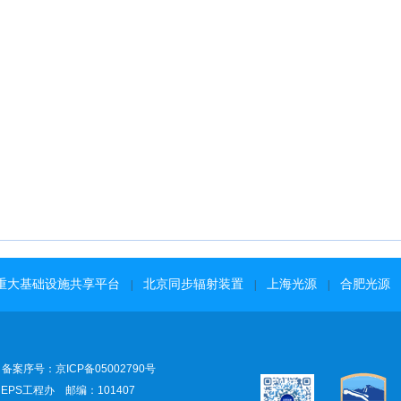
重大基础设施共享平台
北京同步辐射装置
上海光源
合肥光源
|
|
|
案序号：京ICP备05002790号
PS工程办 邮编：101407