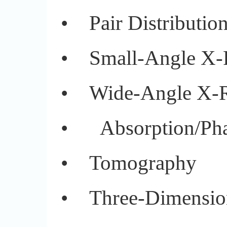
•
Pair Distributi
•
Small-Angle X-
•
Wide-Angle X-R
•
Absorption/Pha
•
Tomography
•
Three-Dimensio