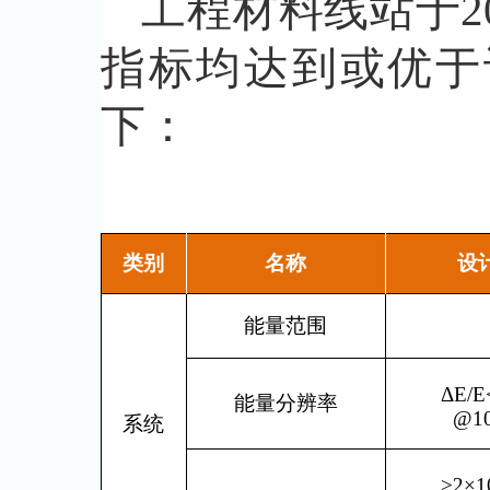
工程材料线站于20
指标均达到或优于
下：
类别
名称
设
能量范围
ΔE/E
能量分辨率
@10
系统
>2×1