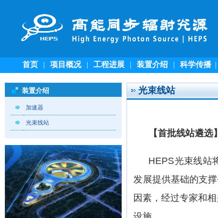
首页
|
项目概况
|
工程进展
|
装置介绍
|
科学传播
光束线站
装置介绍
加速器
光束线站
【首批线站遴选
HEPS
光束线站
发展提供基础的支撑
因素，经过专家和相
设施。