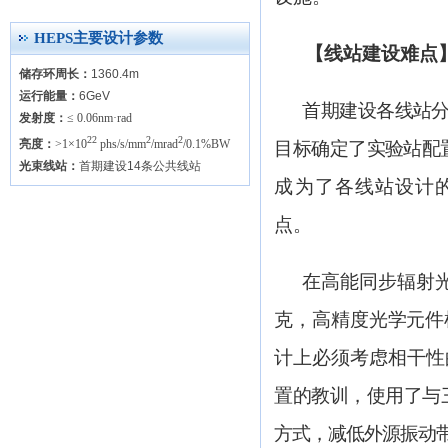
HEPS主要设计参数
【线站建设难点
储存环周长：
1360.4m
运行能量：
6GeV
首期建设各线站
发射度：
≤ 0.06nm·rad
22
2
2
亮度：
>1×10
phs/s/mm
/mrad
/0.1%BW
目标确定了实验站配
光束线站：
首期建设14条公共线站
成为了各线站设计
点。
在高能同步辐射
克，高精度光学元件
计上必须考虑相干性
置的教训，使用了与
方式，减低外源振动