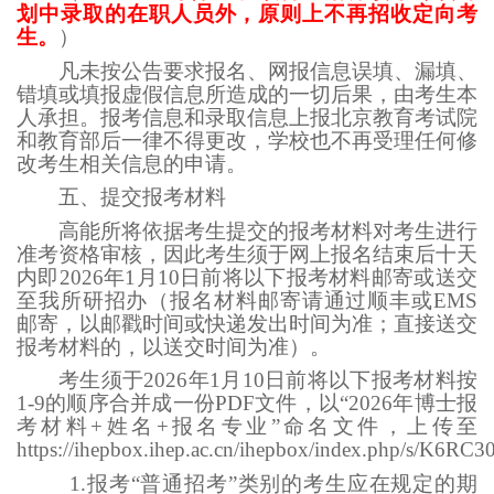
划中录取的在职人员外，原则上不再招收定向考
生。
）
凡未按公告要求报名、网报信息误填、漏填、
错填或填报虚假信息所造成的一切后果，由考生本
人承担。报考信息和录取信息上报北京教育考试院
和教育部后一律不得更改，学校也不再受理任何修
改考生相关信息的申请。
五、提交报考材料
高能所将依据考生提交的报考材料对考生进行
准考资格审核，因此考生须于网上报名结束后十天
内即2026年1月10日前将以下报考材料邮寄或送交
至我所研招办（报名材料邮寄请通过顺丰或EMS
邮寄，以邮戳时间或快递发出时间为准；直接送交
报考材料的，以送交时间为准）。
考生须于2026年1月10日前将以下报考材料按
1-9的顺序合并成一份PDF文件，以“2026年博士报
考材料+姓名+报名专业”命名文件，上传至
https://ihepbox.ihep.ac.cn/ihepbox/index.php/s/K6
1.报考“普通招考”类别的考生应在规定的期