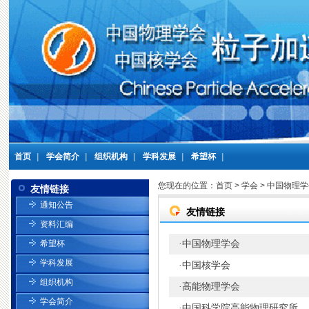
首页
|
学会简介
|
组织机构
|
学科发展
|
希望杯
|
您现在的位置：
首页
>
学会
>
中国物理学
友情链接
通知公告
友情链接
资料汇编
中国物理学会
希望杯
·
学科发展
中国核学会
·
组织机构
高能物理学会
·
学会简介
中国科学院高能物理研究所
·