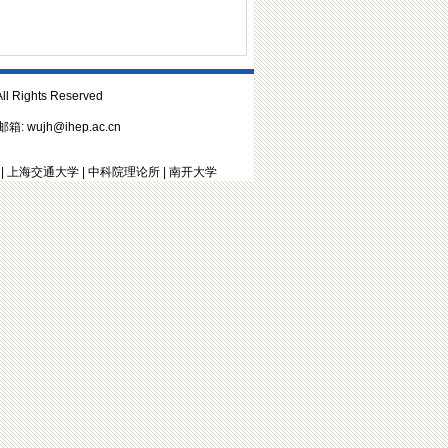
ights Reserved
: wujh@ihep.ac.cn
|
上海交通大学
|
中科院理论所
|
南开大学