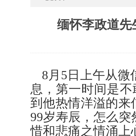
缅怀李政道先
8
月
5
日上午从微
息，第一时间是不
到他热情洋溢的来
99
岁寿辰，怎么突
惜和悲痛之情涌上