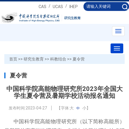
/
/
CAS
UCAS
IHEP
Toggl
navig
Toggl
naviga
首页
>>
研究生教育
>>
科教结合
>>
夏令营
夏令营
中国科学院高能物理研究所2023年全国大
学生夏令营及暑期学校活动报名通知
发布时间:
2023-04-27
【字体:
大
小
】
中
中国科学院高能物理研究所（以下简称高能所）