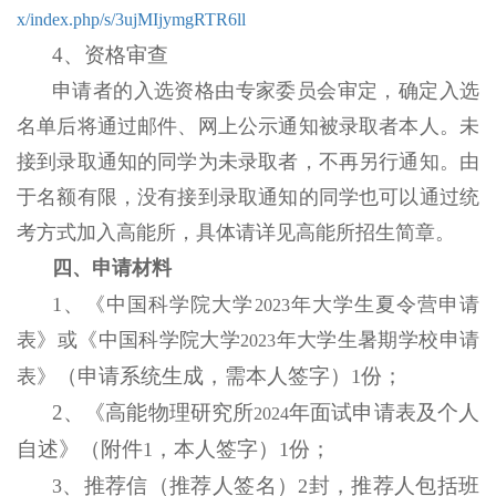
x/index.php/s/3ujMIjymgRTR6ll
4
、资格审查
申请者的入选资格由专家委员会审定，确定入选
名单后将通过邮件、网上公示通知被录取者本人。未
接到录取通知的同学为未录取者，不再另行通知。由
于名额有限，没有接到录取通知的同学也可以通过统
考方式加入高能所，具体请详见高能所招生简章。
四、申请材料
、
1
《中国科学院大学
年大学生夏令营申请
2023
表》或《中国科学院大学
年大学生暑期学校申请
2023
（申请系统生成，需本人签字）
份；
表》
1
2
、《高能物理研究所
年面试申请表及个人
2024
自述》（附件
，本人签字）
份；
1
1
、推荐信（推荐人签名）
封，推荐人包括班
3
2