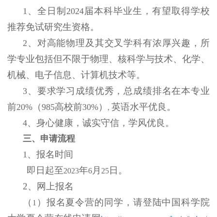
、全日制
届本科毕业生，有望取得学校
1
2024
推荐免试研究生资格。
、对高能物理及其交叉学科有浓厚兴趣，所
2
学专业包括但不限于物理、核科学与技术、化学、
机械、电子信息、计算机技术等。
、要求学习成绩优秀，总成绩排名在本专业
3
前
（
高校前
）
英语水平优良。
20%
985
30%
,
、身心健康，诚实守信，学风优良。
4
三、申请流程
、报名时间
1
即日起至
年
月
日。
2023
6
25
2
、网上报名
（
）报名夏令营的同学，请登陆中国科学院
1