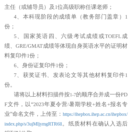
主任（或辅导员）及
位高级职称任课老师；
1
、本科现阶段的成绩单（教务部门盖章）
4
1
份；
、国家英语四、六级考试成绩或
成
5
TOEFL
绩、
成绩等体现自身英语水平的证明材
GRE/GMAT
料复印件
份；
1
、身份证复印件
份；
6
1
、获奖证书、发表论文等其他材料复印件
7
1
份。
请将以上材料扫描件按
的顺序合并成一份
PD
1-7
文件，以“
年夏令营
暑期学校
姓名
报名专
F
2023
+
+
/
业”命名文件，上传至：
https://ihepbox.ihep.ac.cn/ihepbox/
。纸质材料在确认入选后
index.php/s/3ujMIjymgRTR6ll