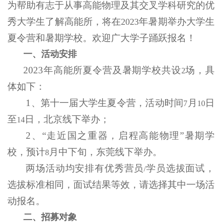
为帮助有志于从事高能物理及其交叉学科研究的优
秀大学生了解高能所，将在
年暑期举办大学生
2023
夏令营和暑期学校。欢迎广大学子踊跃报名！
一、活动安排
2023
年高能所夏令营及暑期学校共设
场，具
2
体如下：
1
、第十一届大学生夏令营，活动时间
月
日
7
10
至
日，北京线下举办；
14
2
、“走近国之重器，启程高能物理”暑期学
校，预计
月中下旬，东莞线下举办。
8
两场活动均安排有优秀营员
学员选拔面试，
/
选拔标准相同，面试结果等效，请选择其中一场活
动报名。
二、招募对象