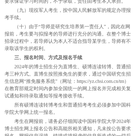
要求保证学习时间的，不予录取，责任由考生本人承担。
（九）现役军人考生，按中国人民解放军的规定办理报
考手续。
（十）由于“导师是研究生培养第一责任人”，因此在网
报前，考生要与拟报考的导师进行充分的沟通。在整个博士
招录过程中，若导师认为本人不适合指导某学生，导师有不
录取该学生的权利。
三、报名时间、方式及报名手续
2024年的博士招生分为直博生、硕博连读转博、普通招
考三种方式。直博生按照推免生的要求，通过中国研究生招
生信息网“推免服务系统”（网址：https://yz.chsi.com.cn/tm）
在教育部规定时间内参加全国统一的网上报名并完成相关复
试通知和待录取通知等报考接收手续。
所有硕博连读转博考生和普通招考考生必须参加中国科
学院大学网上统一报名。
考生在网报前，请务必仔细阅读中国科学院大学2024年
博士招生网上报名公告和高能所相关通知，凡未按公告要求
报名、网报信息误填、错填或填报虚假信息所造成的一切后