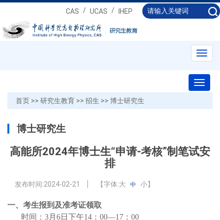
/
/
CAS
UCAS
IHEP
Toggl
navig
Toggl
naviga
首页
>>
研究生教育
>>
招生
>>
博士研究生
博士研究生
高能所2024年博士生“申请-考核”制笔试安
排
发布时间:
2024-02-21
【字体:
大
小
】
中
一、考生报到及准考证领取
时间：3月6日下午14：00—17：00