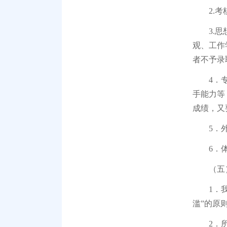
2.考核
3.思想
观、工作
者不予录
4．专业
手能力等
成绩，又
5．外语
6．体
（五）
1．我所
滥”的原
2．所有