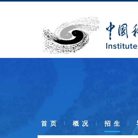
首 页
概 况
招 生