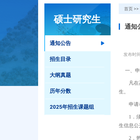
首页
>>
硕士研究生
通知
通知公告
发布时间
招生目录
一、申
大纲真题
凡在高
历年分数
生。
申请者
2025年招生课题组
1．须获
生信息公
2．热爱