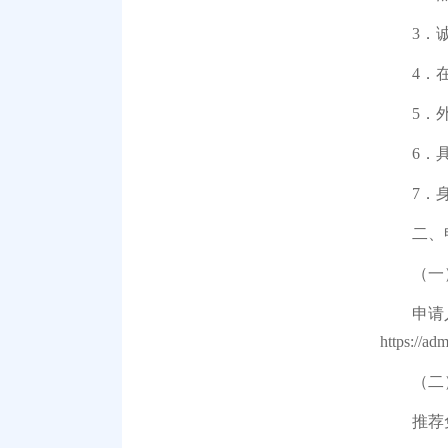
3．诚实
4．在大
5．外语
6．具有
7．身体
二、申
（一）
申请人可
https://ad
（二）
推荐免