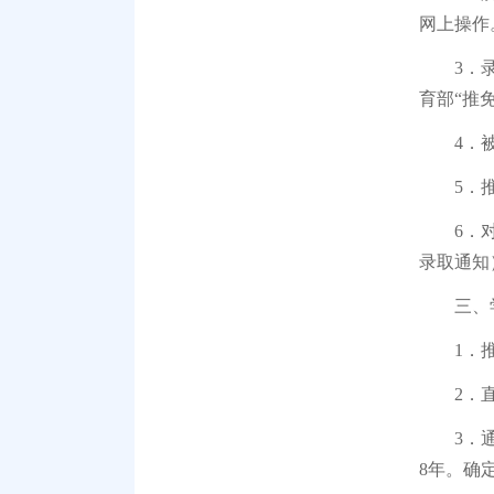
网上操作
3．录取
育部“推
4．被拟
5．推
6．对拟
录取通知
三、
1．推荐
2．直博
3．通过
8年。确