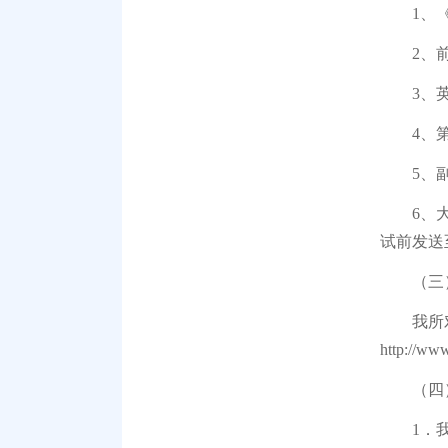
1、《高
2、前三
3、英
4、第
5、副教
6、大学
试前发送至
（三）
我所对申
http://www
（四）
1．我所