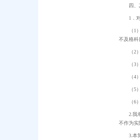
四、
1．对拟
（1）在
不及格科
（2）毕
（3）
（4）
（5）考
（6）
2.我单
不作为实
3.本简