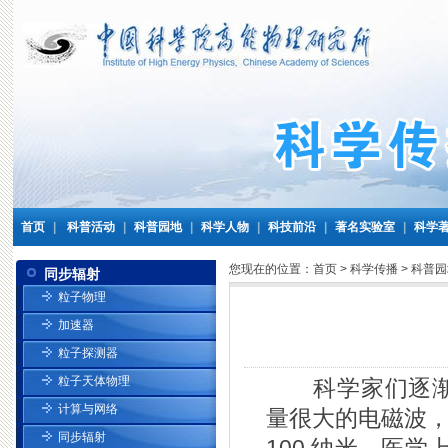
首页
|
科普活动
|
科普园地
|
科学人物
|
科技前沿
|
著名实验室
|
科学
您现在的位置：
首页
>
科学传播
>
科普园
同步辐射
粒子物理
加速器
粒子探测器
粒子天体物理
科学家们逐渐揭
计算与网络
量很大的电磁波，
同步辐射