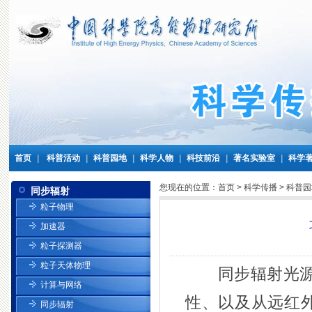
首页
|
科普活动
|
科普园地
|
科学人物
|
科技前沿
|
著名实验室
|
科学
您现在的位置：
首页
>
科学传播
>
科普园
同步辐射
粒子物理
加速器
粒子探测器
粒子天体物理
同步辐射光源以
计算与网络
性、以及从远红
同步辐射