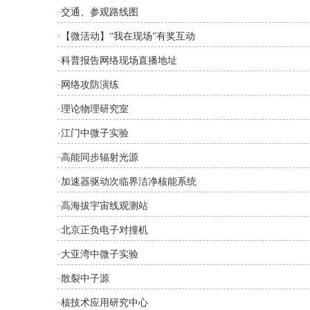
·
交通、参观路线图
·
【微活动】“我在现场”有奖互动
·
科普报告网络现场直播地址
·
网络攻防演练
·
理论物理研究室
·
江门中微子实验
·
高能同步辐射光源
·
加速器驱动次临界洁净核能系统
·
高海拔宇宙线观测站
·
北京正负电子对撞机
·
大亚湾中微子实验
·
散裂中子源
·
核技术应用研究中心