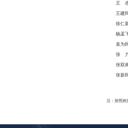
王 
王建
徐仁新
杨孟飞
袁为
张 力
张双南 
张新民 
注：按照姓