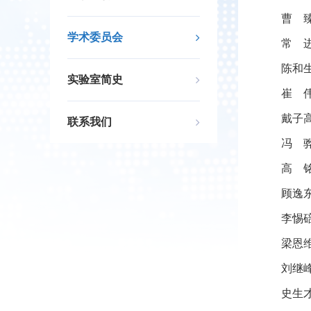
曹 
学术委员会
常 
陈和
实验室简史
崔 伟
戴子高
联系我们
冯 
高 
顾逸
李惕
梁恩维
刘继
史生