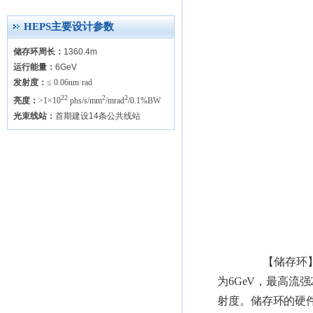
HEPS主要设计参数
储存环周长：
1360.4m
运行能量：
6GeV
发射度：
≤ 0.06nm·rad
22
2
2
亮度：
>1×10
phs/s/mm
/mrad
/0.1%BW
光束线站：
首期建设14条公共线站
【储存环
为
6GeV
，最高流强
射度。储存环的硬