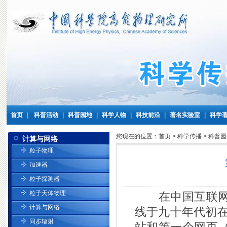
首页
|
科普活动
|
科普园地
|
科学人物
|
科技前沿
|
著名实验室
|
科学
您现在的位置：
首页
>
科学传播
>
科普园
计算与网络
粒子物理
加速器
粒子探测器
粒子天体物理
在中国互联网发
计算与网络
线于九十年代初在
同步辐射