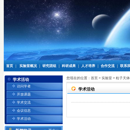
首页
|
实验室概况
|
研究团组
|
科研成果
|
人才培养
|
合作交流
|
联系
您现在的位置：
首页
>
实验室
>
粒子天体
学术活动
访问学者
学术活动
开放课题
学术交流
会议信息
学术活动