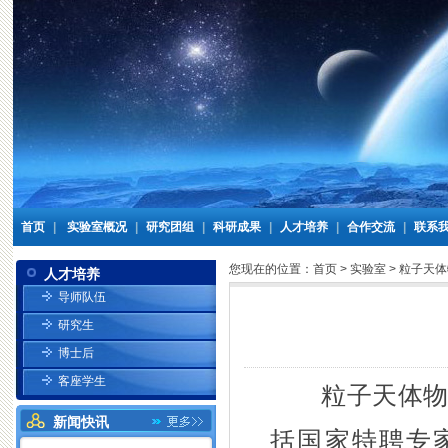
首页
|
实验室概况
|
研究团组
|
科研成果
|
人才培养
|
合作交流
|
联系
您现在的位置：
首页
>
实验室
>
粒子天体
人才培养
导师队伍
研究生
博士后
客座学生
粒子天体物理
新闻快讯
括国家特聘专家