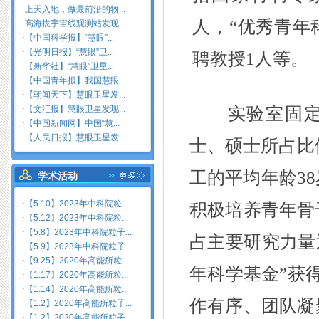
·
上天入地，做最前沿的物...
人，“优秀青年
·
高海拔宇宙线观测站发现...
·
【中国科学报】“慧眼”...
·
【光明日报】“慧眼”卫...
聘教授1人等。
·
【新华社】“慧眼”卫星...
·
【中国青年报】我国慧眼...
·
【朝闻天下】慧眼卫星发...
·
【文汇报】慧眼卫星发现...
实验室固定人
·
【中国新闻网】中国“慧...
·
【人民日报】慧眼卫星发...
士、硕士所占比例
工的平均年龄3
学术活动
·
【5.10】2023年中科院粒...
积极培养青年骨
·
【5.12】2023年中科院粒...
·
【5.8】2023年中科院粒子...
占主要研究力量
·
【5.9】2023年中科院粒子...
·
【9.25】2020年高能所粒...
年科学基金”获
·
【1.17】2020年高能所粒...
·
【1.14】2020年高能所粒...
作有序、团队凝
·
【1.2】2020年高能所粒子...
·
【1.2】2020年高能所粒子...