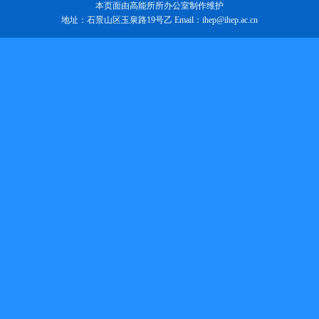
本页面由高能所所办公室制作维护
地址：石景山区玉泉路19号乙 Email：ihep@ihep.ac.cn