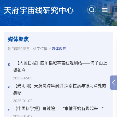
媒体聚焦
您当前的位置 :
科学传播
>
媒体聚焦
【人民日报】
四川稻城宇宙线观测站——海子山上
望苍穹
2025-02-05
【光明网】天演说跨年演讲 探索拉索与银河深处的
奥秘
2025-01-02
【中国科学报】
曹臻院士：“事情开始有趣起来！”
2025-01-02