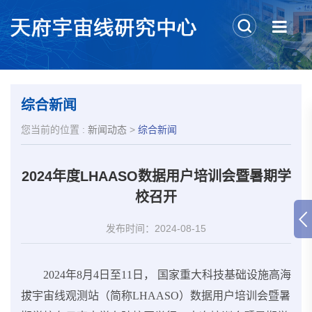
综合新闻
您当前的位置 :
新闻动态
>
综合新闻
2024年度LHAASO数据用户培训会暨暑期学
校召开​
发布时间：2024-08-15
2024
年
8
月
4
日至
11
日， 国家重大科技基础设施高海
拔宇宙线观测站（简称
LHAASO
）数据用户培训会暨暑